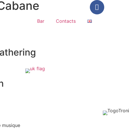
 Cabane
Bar
Contacts
athering
n
de musique